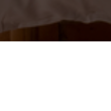
Accueil
Les deux Maisons
Le Château
Chambre Classique au Château
Dans les jardins du Château, au détour d'un
sentier bordé de pins et de romarin.
Ces chambres, 20 à 25 m², vivent comme de
petites maisons méditerranéennes.
Murs aux
plâtres patinés, objets choisis un à un,
couettes blanches généreuses.