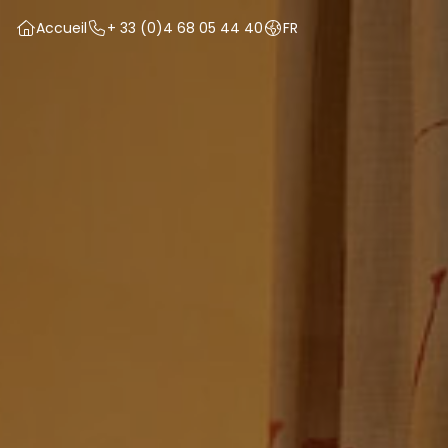
Accueil
+ 33 (0)4 68 05 44 40
FR


