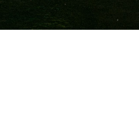
Objectif: prendre l'air
Des circuits pour tous les niveaux ! Si vous
cherchez à prendre un bol d'air frais dans
les
Pyrénées-Orientales
, le massif du
Canigou est l'endroit idéal pour la
randonnée. Labellisé
Grand Site de
France
, ce n'est pas juste une montagne,
c'est un point de vue exceptionnel. Et il y
en a pour tous les gouts : que vous soyez