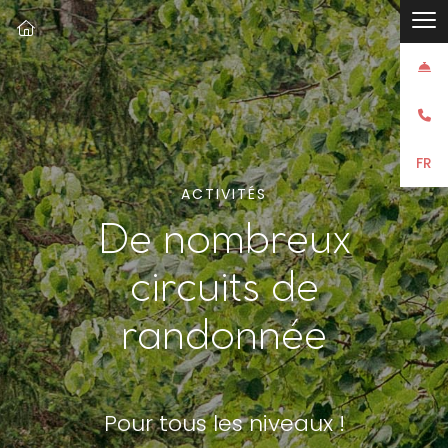



FR
ACTIVITÉS
De nombreux
circuits de
randonnée
Pour tous les niveaux !