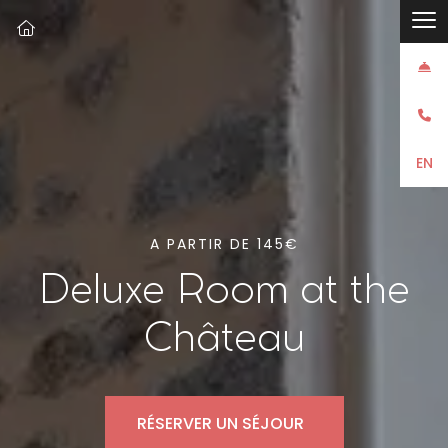



EN
A PARTIR DE 145€
Deluxe Room at the
Château
RÉSERVER UN SÉJOUR