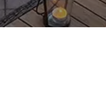
Home page
Rooms & Suites
Le Château
Deluxe Room at the Château
35 m² dans l'aile du Château, avec vue sur la
forêt.
Les volumes sont généreux. La lumière glisse
sur les murs patinés, accroche les étoffes,
révèle quelques pièces choisies: un tableau
d'époque, un fauteuil aux lignes souples, une
console trouvée ailleurs.
Chaque chambre épouse un angle différent
de la bâtisse. Certaines salles de bains se